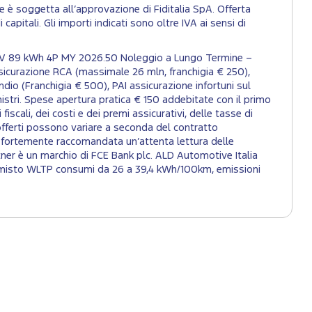
e è soggetta all’approvazione di Fiditalia SpA. Offerta
capitali. Gli importi indicati sono oltre IVA ai sensi di
184CV 89 kWh 4P MY 2026.50 Noleggio a Lungo Termine –
sicurazione RCA (massimale 26 mln, franchigia € 250),
ndio (Franchigia € 500), PAI assicurazione infortuni sul
stri. Spese apertura pratica € 150 addebitate con il primo
iscali, dei costi e dei premi assicurativi, delle tasse di
 offerti possono variare a seconda del contratto
ne è fortemente raccomandata un’attenta lettura delle
tner è un marchio di FCE Bank plc. ALD Automotive Italia
lo misto WLTP consumi da 26 a 39,4 kWh/100km, emissioni