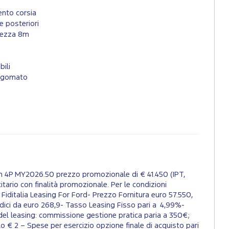
nto corsia
e posteriori
ghezza 8m
bili
sagomato
Wh 4P MY2026.50 prezzo promozionale di € 41.450 (IPT,
itario con finalità promozionale. Per le condizioni
o Fiditalia Leasing For Ford- Prezzo Fornitura euro 57.550,
dici da euro 268,9- Tasso Leasing Fisso pari a 4,99%-
del leasing: commissione gestione pratica paria a 350€;
o € 2 – Spese per esercizio opzione finale di acquisto pari