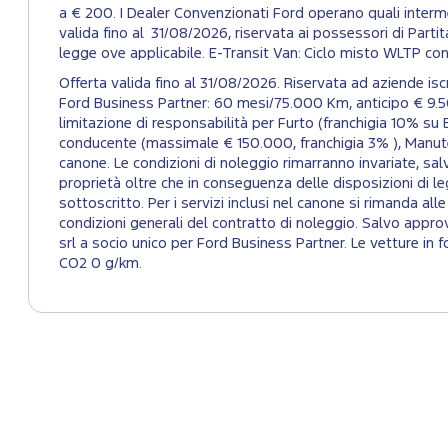
a € 200. I Dealer Convenzionati Ford operano quali intermed
valida fino al 31/08/2026, riservata ai possessori di Partita 
legge ove applicabile. E-Transit Van: Ciclo misto WLTP c
Offerta valida fino al 31/08/2026. Riservata ad aziende 
Ford Business Partner: 60 mesi/75.000 Km, anticipo € 9.5
limitazione di responsabilità per Furto (franchigia 10% su E
conducente (massimale € 150.000, franchigia 3% ), Manuten
canone. Le condizioni di noleggio rimarranno invariate, salvo
proprietà oltre che in conseguenza delle disposizioni di le
sottoscritto. Per i servizi inclusi nel canone si rimanda al
condizioni generali del contratto di noleggio. Salvo appro
srl a socio unico per Ford Business Partner. Le vetture i
CO2 0 g/km.