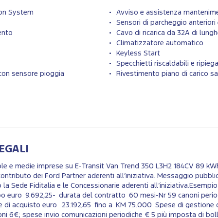
ion System
Avviso e assistenza mantenime
Sensori di parcheggio anteriori 
mento
Cavo di ricarica da 32A di lun
Climatizzatore automatico
Keyless Start
Specchietti riscaldabili e ripiega
 con sensore pioggia
Rivestimento piano di carico 
EGALI
ccole e medie imprese su E-Transit Van Trend 350 L3H2 184CV 89 k
ontributo dei Ford Partner aderenti all’iniziativa. Messaggio pubblic
 la Sede Fiditalia e le Concessionarie aderenti all’iniziativa.Esempi
po euro 9.692,25- durata del contratto 60 mesi-Nr 59 canoni perio
le di acquisto euro 23.192,65 fino a KM 75.000 Spese di gestione 
i 6€; spese invio comunicazioni periodiche € 5 più imposta di boll