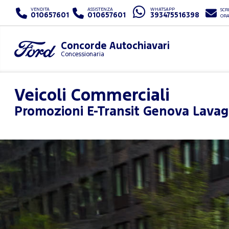
VENDITA
ASSISTENZA
WHATSAPP
SCRI
010657601
010657601
393475516398
OR
Concorde Autochiavari
Concessionaria
Veicoli Commerciali
Promozioni
E-Transit Genova Lava