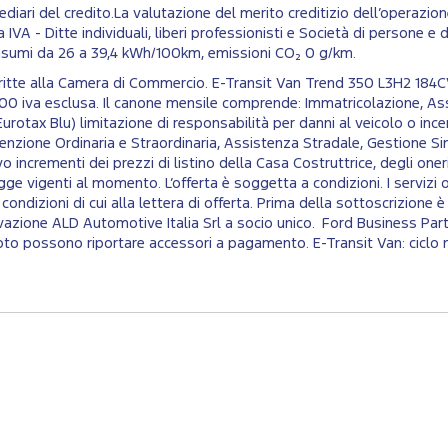
iari del credito.La valutazione del merito creditizio dell’operazion
IVA - Ditte individuali, liberi professionisti e Società di persone e di 
onsumi da 26 a 39,4 kWh/100km, emissioni CO₂ 0 g/km.​
iscritte alla Camera di Commercio. E-Transit Van Trend 350 L3H2 
00 iva esclusa. Il canone mensile comprende: Immatricolazione, As
urotax Blu) limitazione di responsabilità per danni al veicolo o ince
zione Ordinaria e Straordinaria, Assistenza Stradale, Gestione Sini
 incrementi dei prezzi di listino della Casa Costruttrice, degli oneri f
gge vigenti al momento. L’offerta è soggetta a condizioni. I servizi
le condizioni di cui alla lettera di offerta. Prima della sottoscrizio
vazione ALD Automotive Italia Srl a socio unico. Ford Business Par
n foto possono riportare accessori a pagamento. E-Transit Van: cic