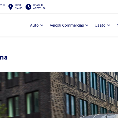
VICI
DOVE
ORARI DI
A
SIAMO
APERTURA
Auto
Veicoli Commerciali
Usato
gna