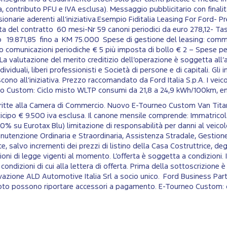
ontributo PFU e IVA esclusa). Messaggio pubblicitario con finalità 
ionarie aderenti all’iniziativa.Esempio Fiditalia Leasing For Ford-
ata del contratto 60 mesi-Nr 59 canoni periodici da euro 278,12- Ta
o 19.871,85 fino a KM 75.000 Spese di gestione del leasing: commi
 comunicazioni periodiche € 5 più imposta di bollo € 2 – Spese per 
a valutazione del merito creditizio dell’operazione è soggetta all’a
ividuali, liberi professionisti e Società di persone e di capitali. Gli 
scono all’iniziativa. Prezzo raccomandato da Ford Italia S.p.A. I v
neo Custom: Ciclo misto WLTP consumi da 21,8 a 24,9 kWh/100km, e
 iscritte alla Camera di Commercio. Nuovo E-Tourneo Custom Van T
cipo € 9.500 iva esclusa. Il canone mensile comprende: Immatricol
10% su Eurotax Blu) limitazione di responsabilità per danni al veicol
tenzione Ordinaria e Straordinaria, Assistenza Stradale, Gestione 
 salvo incrementi dei prezzi di listino della Casa Costruttrice, degli 
oni di legge vigenti al momento. L’offerta è soggetta a condizioni. 
le condizioni di cui alla lettera di offerta. Prima della sottoscrizio
vazione ALD Automotive Italia Srl a socio unico. Ford Business Par
in foto possono riportare accessori a pagamento. E-Tourneo Custom