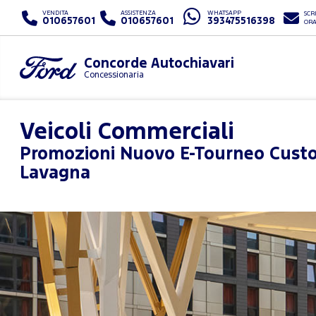
VENDITA
ASSISTENZA
WHATSAPP
SCRI
010657601
010657601
393475516398
OR
Concorde Autochiavari
Concessionaria
Veicoli Commerciali
Promozioni
Nuovo E-Tourneo Cust
Lavagna