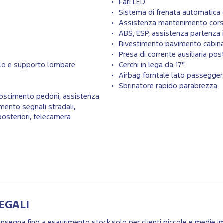
Fari LED
Sistema di frenata automatica
Assistenza mantenimento cors
ABS, ESP, assistenza partenza i
Rivestimento pavimento cabina
Presa di corrente ausiliaria pos
iolo e supporto lombare
Cerchi in lega da 17"
Airbag forntale lato passegge
Sbrinatore rapido parabrezza
noscimento pedoni, assistenza
imento segnali stradali,
posteriori, telecamera
EGALI
consegna fino a esaurimento stock solo per clienti piccole e medi