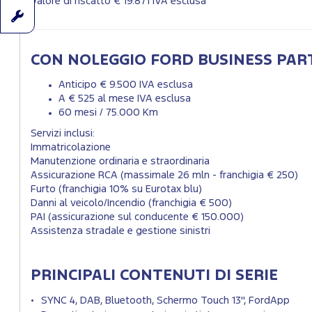
Valore di riscatto € 19.871 IVA esclusa
CON NOLEGGIO FORD BUSINESS PAR
Anticipo € 9.500 IVA esclusa
A € 525 al mese IVA esclusa
60 mesi / 75.000 Km
Servizi inclusi:
Immatricolazione
Manutenzione ordinaria e straordinaria
Assicurazione RCA (massimale 26 mln - franchigia € 250)
Furto (franchigia 10% su Eurotax blu)
Danni al veicolo/Incendio (franchigia € 500)
PAI (assicurazione sul conducente € 150.000)
Assistenza stradale e gestione sinistri
PRINCIPALI CONTENUTI DI SERIE
SYNC 4, DAB, Bluetooth, Schermo Touch 13", FordApp