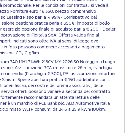
promozionale. Per le condizioni contrattuali si veda il
 Prezzo Fornitura euro 48.350, prezzo comprensivo
sso Leasing Fisso pari a 4,99%- Corrispettivo del
ssione gestione pratica paria a 350€; imposta di bollo
esercizio opzione finale di acquisto pari a € 200. I Dealer
pprovazione di Fiditalia SpA. Offerta valida fino al
importi indicati sono oltre IVA ai sensi di legge ove
eicoli in foto possono contenere accessori a pagamento.
missioni CO₂ 0 g/km.
itanium 340 L1H1 71kWh 218CV MY 2026.50 Noleggio a Lungo
azione, Assicurazione RCA (massimale 26 mln, franchigia
o o incendio (Franchigia € 500), PAI assicurazione infortuni
Sinistri. Spese apertura pratica € 150 addebitate con il
oneri fiscali, dei costi e dei premi assicurativi, delle
I servizi offerti possono variare a seconda del contratto
ne è fortemente raccomandata un’attenta lettura delle
tner è un marchio di FCE Bank plc. ALD Automotive Italia
: ciclo misto WLTP consumi da 24,6 a 25,9 kWh/100km,