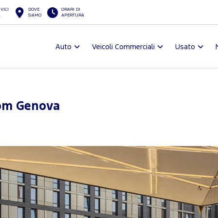
VICI
DOVE
ORARI DI
A
SIAMO
APERTURA
Auto
Veicoli Commerciali
Usato
om Genova