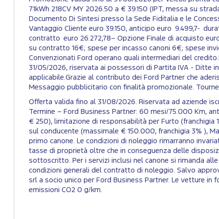
71kWh 218CV MY 2026.50 a € 39.150 (IPT, messa su strada, c
Documento Di Sintesi presso la Sede Fiditalia e le Concess
Vantaggio Cliente euro 39.150, anticipo euro 9.499,7- dur
contratto euro 26.272,78– Opzione Finale di acquisto eur
su contratto 16€; spese per incasso canoni 6€; spese invio
Convenzionati Ford operano quali intermediari del credito.L
31/05/2026, riservata ai possessori di Partita IVA - Ditte ind
applicabile.Grazie al contributo dei Ford Partner che aderi
Messaggio pubblicitario con finalità promozionale. Tour
Offerta valida fino al 31/08/2026. Riservata ad aziende
Termine – Ford Business Partner: 60 mesi/75.000 Km, anti
€ 250), limitazione di responsabilità per Furto (franchigia 
sul conducente (massimale € 150.000, franchigia 3% ), Manu
primo canone. Le condizioni di noleggio rimarranno invariate,
tasse di proprietà oltre che in conseguenza delle disposizi
sottoscritto. Per i servizi inclusi nel canone si rimanda al
condizioni generali del contratto di noleggio. Salvo appro
srl a socio unico per Ford Business Partner. Le vetture 
emissioni CO2 0 g/km.