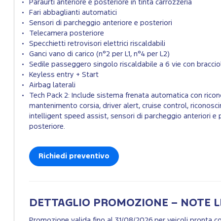
Paraurti anteriore e posteriore in tinta carrozzeria
Fari abbaglianti automatici
Sensori di parcheggio anteriore e posteriori
Telecamera posteriore
Specchietti retrovisori elettrici riscaldabili
Ganci vano di carico (n°2 per L1, n°4 per L2)
Sedile passeggero singolo riscaldabile a 6 vie con bracc
Keyless entry + Start
Airbag laterali
Tech Pack 2: Include sistema frenata automatica con rico
mantenimento corsia, driver alert, cruise control, riconosc
intelligent speed assist, sensori di parcheggio anteriori e 
posteriore.
Richiedi preventivo
DETTAGLIO PROMOZIONE – NOTE L
Promozione valida fino al 31/08/2026 per veicoli pronta 