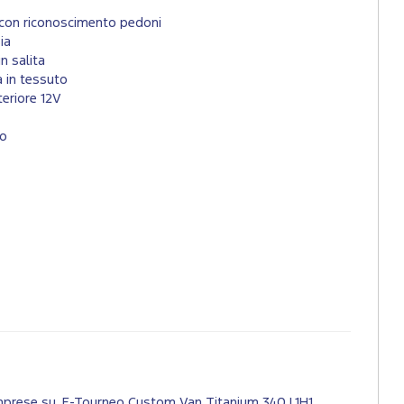
 con riconoscimento pedoni
ia
n salita
 in tessuto
teriore 12V
ro
e imprese su E-Tourneo Custom Van Titanium 340 L1H1